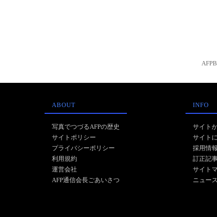
AFP
ABOUT
INFO
写真でつづるAFPの歴史
サイト
サイトポリシー
サイト
プライバシーポリシー
採用情
利用規約
訂正記
運営会社
サイト
AFP通信会長ごあいさつ
ニュー