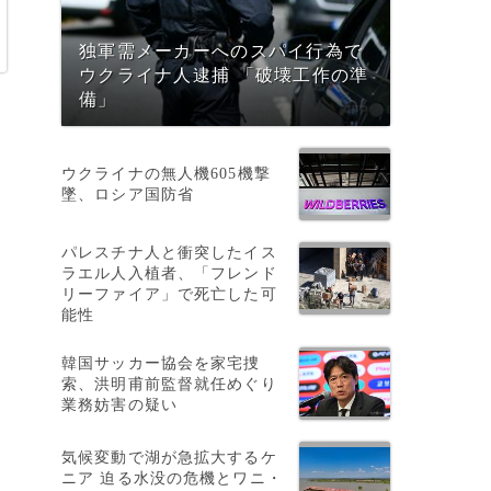
独軍需メーカーへのスパイ行為で
ウクライナ人逮捕 「破壊工作の準
備」
ウクライナの無人機605機撃
墜、ロシア国防省
パレスチナ人と衝突したイス
ラエル人入植者、「フレンド
リーファイア」で死亡した可
能性
韓国サッカー協会を家宅捜
索、洪明甫前監督就任めぐり
業務妨害の疑い
気候変動で湖が急拡大するケ
ニア 迫る水没の危機とワニ・