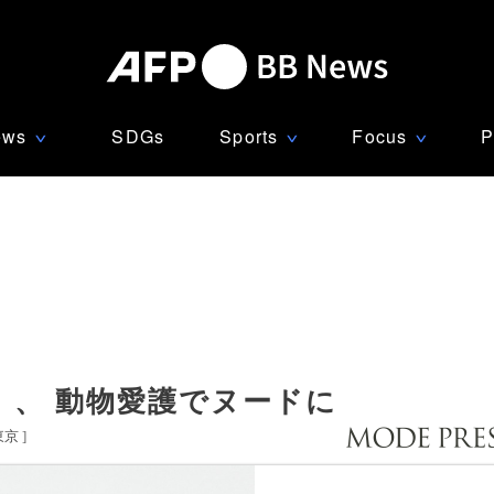
ews
SDGs
Sports
Focus
P
∨
∨
∨
」、 動物愛護でヌードに
東京
]