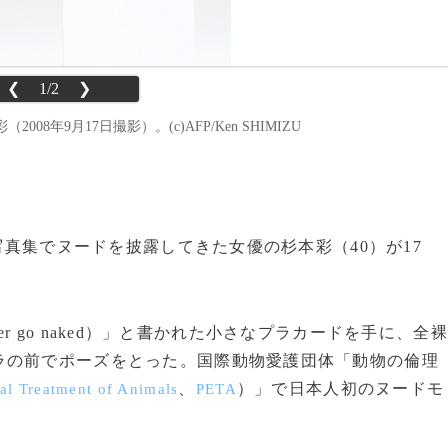
❮
1/2
❯
年9月17日撮影）。(c)AFP/Ken SHIMIZU
や写真集でヌードを披露してきた女優の杉本彩（40）が17
。
her go naked）」と書かれた小さなプラカードを手に、全裸
ラの前でポーズをとった。国際動物愛護団体「動物の倫理
、
）」で日本人初のヌードモ
cal Treatment of Animals
PETA