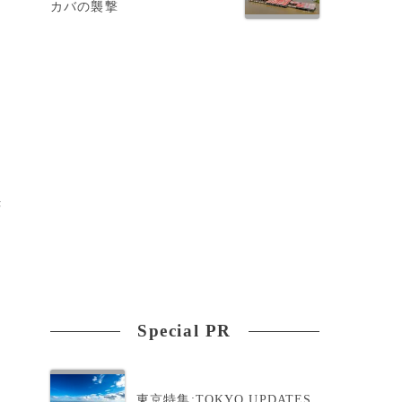
カバの襲撃
ン
と
き
Special PR
東京特集:TOKYO UPDATES