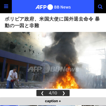
ボリビア政府、米国大使に国外退去命令 暴
動の一因と非難
❮
4/10
❯
caption +