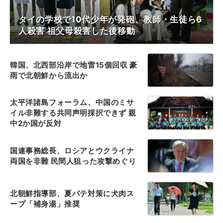
タイの学校で10代少年が発砲、教師・生徒ら6
人殺害 祖父母殺害した後移動
韓国、北西部沿岸で地雷15個回収 豪
雨で北朝鮮から流出か
太平洋諸島フォーラム、中国のミサ
イル非難する共同声明採択できず 親
中2か国が反対
国連事務総長、ロシアとウクライナ
両国を非難 民間人狙った攻撃めぐり
北朝鮮指導部、夏バテ対策に犬肉ス
ープ「補身湯」推奨