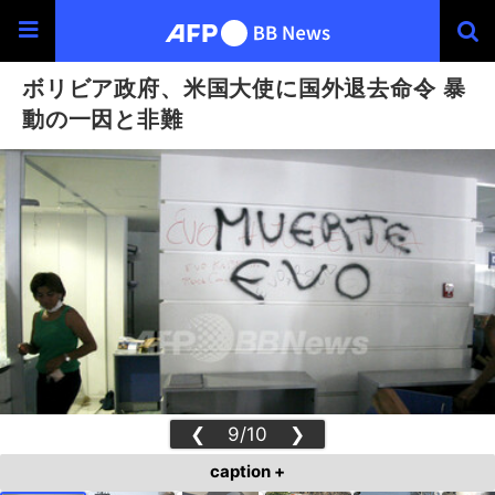
ボリビア政府、米国大使に国外退去命令 暴
動の一因と非難
❮
9/10
❯
caption +