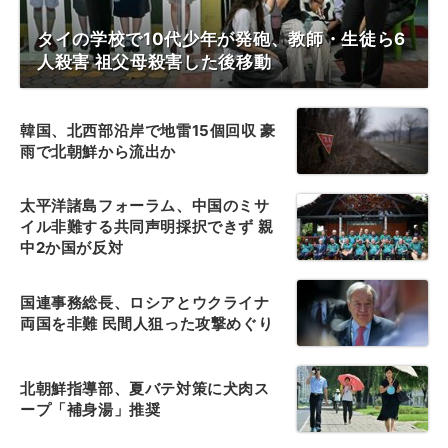
タイの学校で10代少年が発砲、教師・生徒ら6
人殺害 祖父母殺害した後移動
韓国、北西部沿岸で地雷15個回収 豪
雨で北朝鮮から流出か
太平洋諸島フォーラム、中国のミサ
イル非難する共同声明採択できず 親
中2か国が反対
国連事務総長、ロシアとウクライナ
両国を非難 民間人狙った攻撃めぐり
北朝鮮指導部、夏バテ対策に犬肉ス
ープ「補身湯」推奨