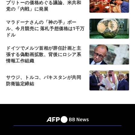
ブリトーの価格めぐる議論、米共和
党の「内戦」に発展
マラドーナさんの「神の手」ボー
ル、今月競売に 落札予想価格は1千万
ドル
ドイツでメルツ首相が辞任計画と主
張する偽動画拡散、背後にロシア系
情報工作組織
サウジ、トルコ、パキスタンが共同
防衛協定締結