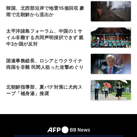
韓国、北西部沿岸で地雷15個回収 豪
雨で北朝鮮から流出か
太平洋諸島フォーラム、中国のミサ
イル非難する共同声明採択できず 親
中2か国が反対
国連事務総長、ロシアとウクライナ
両国を非難 民間人狙った攻撃めぐり
北朝鮮指導部、夏バテ対策に犬肉ス
ープ「補身湯」推奨