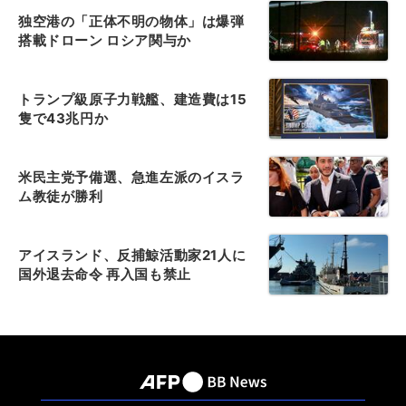
独空港の「正体不明の物体」は爆弾
搭載ドローン ロシア関与か
トランプ級原子力戦艦、建造費は15
隻で43兆円か
米民主党予備選、急進左派のイスラ
ム教徒が勝利
アイスランド、反捕鯨活動家21人に
国外退去命令 再入国も禁止