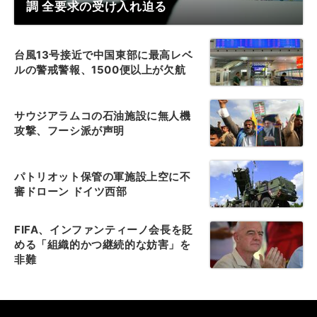
調 全要求の受け入れ迫る
台風13号接近で中国東部に最高レベ
ルの警戒警報、1500便以上が欠航
サウジアラムコの石油施設に無人機
攻撃、フーシ派が声明
パトリオット保管の軍施設上空に不
審ドローン ドイツ西部
FIFA、インファンティーノ会長を貶
める「組織的かつ継続的な妨害」を
非難