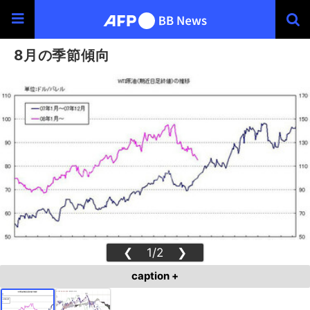
8月の季節傾向
❮
1/2
❯
caption +