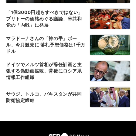
「1個3000円超もすべきではない」
ブリトーの価格めぐる議論、米共和
党の「内戦」に発展
マラドーナさんの「神の手」ボー
ル、今月競売に 落札予想価格は1千万
ドル
ドイツでメルツ首相が辞任計画と主
張する偽動画拡散、背後にロシア系
情報工作組織
サウジ、トルコ、パキスタンが共同
防衛協定締結