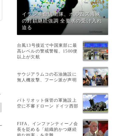
イラン革命防衛隊、ホルムズ海峡
の封鎖継続強調 全要求の受け入れ
迫る
台風13号接近で中国東部に最
高レベルの警戒警報、1500便
以上が欠航
サウジアラムコの石油施設に
無人機攻撃、フーシ派が声明
>
パトリオット保管の軍施設上
空に不審ドローン ドイツ西部
FIFA、インファンティーノ会
長を貶める「組織的かつ継続
的な妨害」を非難