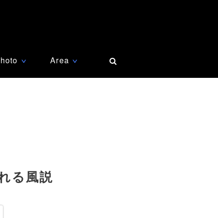
hoto
Area
∨
∨
れる風説