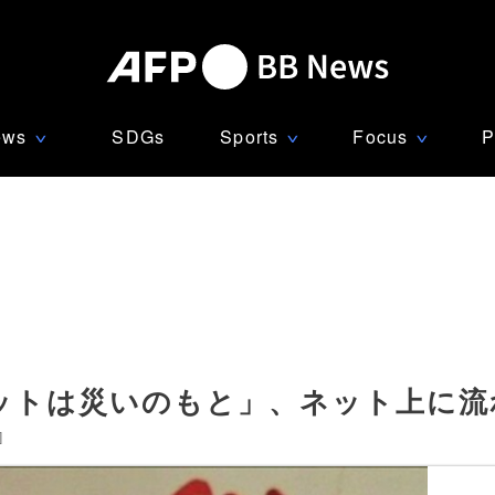
ews
SDGs
Sports
Focus
P
∨
∨
∨
ットは災いのもと」、ネット上に流
]