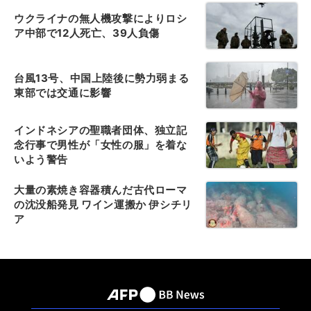
ウクライナの無人機攻撃によりロシ
ア中部で12人死亡、39人負傷
台風13号、中国上陸後に勢力弱まる
東部では交通に影響
インドネシアの聖職者団体、独立記
念行事で男性が「女性の服」を着な
いよう警告
大量の素焼き容器積んだ古代ローマ
の沈没船発見 ワイン運搬か 伊シチリ
ア