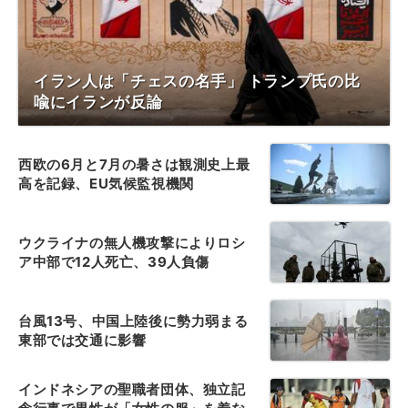
イラン人は「チェスの名手」 トランプ氏の比
喩にイランが反論
西欧の6月と7月の暑さは観測史上最
高を記録、EU気候監視機関
ウクライナの無人機攻撃によりロシ
ア中部で12人死亡、39人負傷
台風13号、中国上陸後に勢力弱まる
東部では交通に影響
インドネシアの聖職者団体、独立記