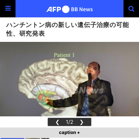
ハンチントン病の新しい遺伝子治療の可能
性、研究発表
❮
1/2
❯
caption +