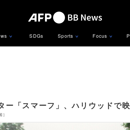
ews
SDGs
Sports
Focus
P
∨
∨
∨
ター「スマーフ」、ハリウッドで
国
]