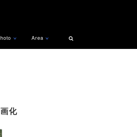
hoto
Area
∨
∨
映画化