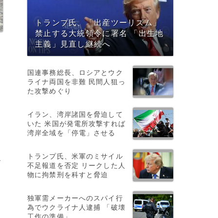
トランプ氏、「出産ツーリズム」
禁止する大統領令に署名 「出生地
主義」見直し継続へ
国連事務総長、ロシアとウク
ライナ両国を非難 民間人狙っ
た攻撃めぐり
イラン、湾岸諸国を脅迫して
いた 米国が発電所攻撃すれば
湾岸全域を「停電」させる
o
トランプ氏、米軍のミサイル
ー
不足報道を否定 リークした人
物に拘禁刑を科すと脅迫
独軍需メーカーへのスパイ行
為でウクライナ人逮捕 「破壊
の
工作の準備」