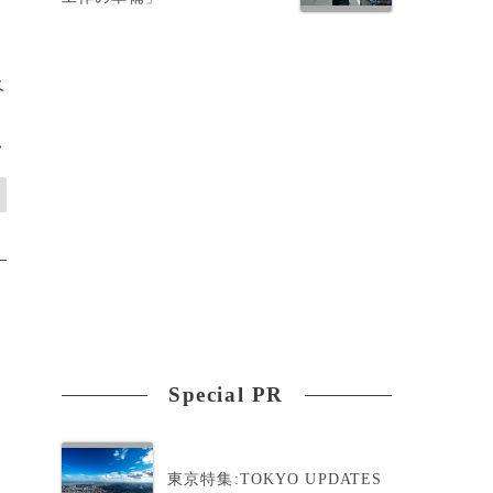
ベ
P
>
Special PR
東京特集:TOKYO UPDATES