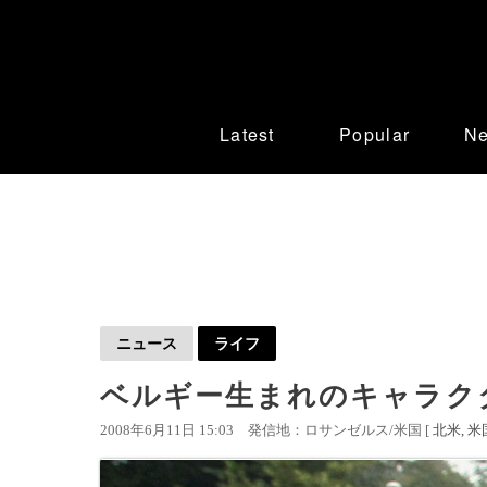
Latest
Popular
N
ニュース
ライフ
ベルギー生まれのキャラク
2008年6月11日 15:03
発信地：ロサンゼルス/米国 [
北米
米