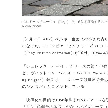
ベルギーのリエージュ（Liege）で、通りを横断するスマーフ（S
KRAKOWSKI
【6月11日 AFP】ベルギー生まれの小さな
になった。コロンビア・ピクチャーズ（
Colum
（
）が10日、同作品
Sony Pictures Animation
「シュレック（
）」シリーズの第2・3
Shrek
とデヴィッド・N・ワイス（
）
David N. Weiss
）会長は、「スマーフは世界で最
ug Belgrad
のひとつだ」とコメントしている
映画化の目的は1958年生まれのスマーフ
「リンゴ3個分の体長しかないパパスマーフ（