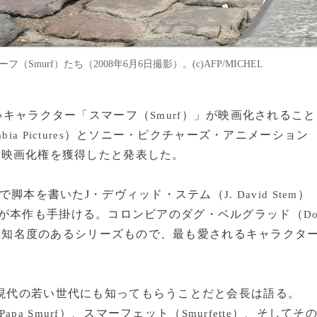
murf）たち（2008年6月6日撮影）。(c)AFP/MICHEL
青いキャラクター「スマーフ（
）」が映画化されること
Smurf
）とソニー・ピクチャーズ・アニメーション
bia Pictures
の映画化権を獲得したと発表した。
弾で脚本を書いたJ・デヴィッド・ステム（
）
J. David Stem
が本作も手掛ける。コロンビアのダグ・ベルグラッド（
D
も知名度のあるシリーズもので、最も愛されるキャラクタ
を現代の若い世代にも知ってもらうことだと会長は語る。
）、スマーフェット（
）、そしてそ
Papa Smurf
Smurfette