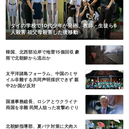
タイの学校で10代少年が発砲、教師・生徒ら6
人殺害 祖父母殺害した後移動
韓国、北西部沿岸で地雷15個回収 豪
雨で北朝鮮から流出か
太平洋諸島フォーラム、中国のミサ
イル非難する共同声明採択できず 親
中2か国が反対
国連事務総長、ロシアとウクライナ
両国を非難 民間人狙った攻撃めぐり
北朝鮮指導部、夏バテ対策に犬肉ス