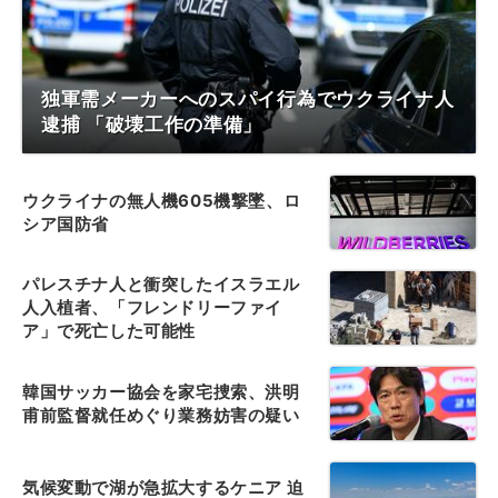
独軍需メーカーへのスパイ行為でウクライナ人
逮捕 「破壊工作の準備」
ウクライナの無人機605機撃墜、ロ
シア国防省
パレスチナ人と衝突したイスラエル
人入植者、「フレンドリーファイ
ア」で死亡した可能性
韓国サッカー協会を家宅捜索、洪明
甫前監督就任めぐり業務妨害の疑い
気候変動で湖が急拡大するケニア 迫