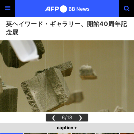
英ヘイワード・ギャラリー、開館40周年記
念展
❮
6/13
❯
caption +