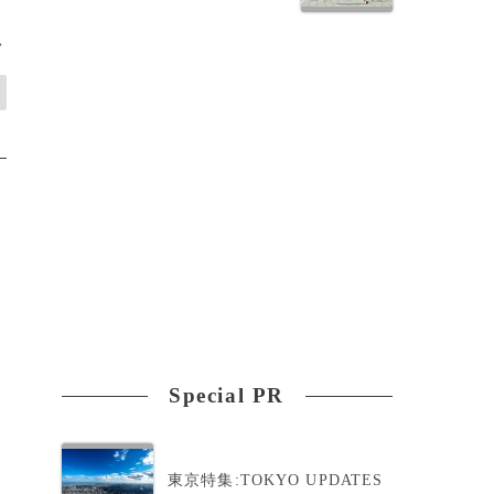
>
Special PR
東京特集:TOKYO UPDATES