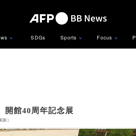
ews
SDGs
Sports
Focus
P
∨
∨
∨
開館40周年記念展
英国
]