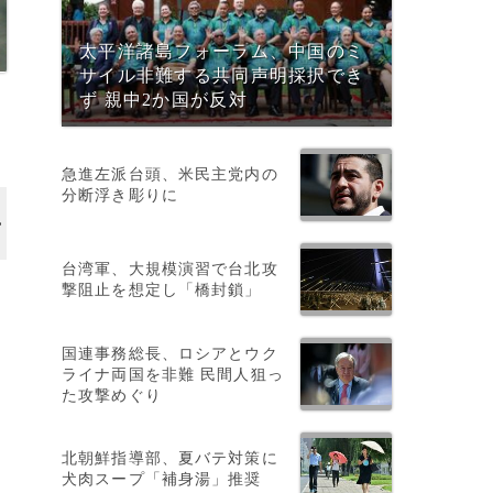
太平洋諸島フォーラム、中国のミ
サイル非難する共同声明採択でき
ず 親中2か国が反対
急進左派台頭、米民主党内の
分断浮き彫りに
台湾軍、大規模演習で台北攻
撃阻止を想定し「橋封鎖」
国連事務総長、ロシアとウク
ライナ両国を非難 民間人狙っ
た攻撃めぐり
北朝鮮指導部、夏バテ対策に
犬肉スープ「補身湯」推奨