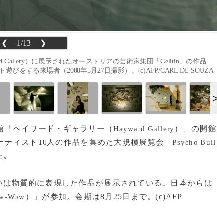
❮
1/13
❯
 Gallery）に展示されたオーストリアの芸術家集団「Gelitin」の作品
t title」でボート遊びをする来場者（2008年5月27日撮影）。(c)AFP/CARL DE SOUZA
館「ヘイワード・ギャラリー（
）」の開館
Hayward Gallery
アーティスト10人の作品を集めた大規模展覧会「
Psycho Buil
た。
は物質的に表現した作品が展示されている。日本からは
）」が参加。会期は8月25日まで。(c)AFP
ow-Wow