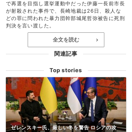
で再選を目指し選挙運動中だった伊藤一長前市長
が射殺された事件で、長崎地裁は26日、殺人な
どの罪に問われた暴力団幹部城尾哲弥被告に死刑
判決を言い渡した。
全文を読む
>
関連記事
Top stories
ゼレンスキー氏、厳しい冬を警告 ロシアの攻