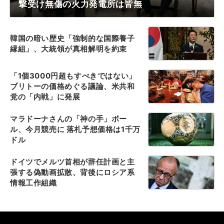
撃受け無傷の火力発電所は皆無
韓国の暗い歴史「強制的な国際養子
縁組」、大統領が真相解明を約束
「1個3000円超もすべきではない」
ブリトーの価格めぐる議論、米共和
党の「内戦」に発展
マラドーナさんの「神の手」ボー
ル、今月競売に 落札予想価格は1千万
ドル
ドイツでメルツ首相が辞任計画と主
張する偽動画拡散、背後にロシア系
情報工作組織