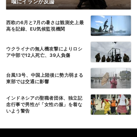
喩にイランが反論
西欧の6月と7月の暑さは観測史上最
高を記録、EU気候監視機関
ウクライナの無人機攻撃によりロシ
ア中部で12人死亡、39人負傷
台風13号、中国上陸後に勢力弱まる
東部では交通に影響
インドネシアの聖職者団体、独立記
念行事で男性が「女性の服」を着な
いよう警告