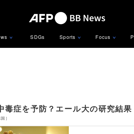
ews
SDGs
Sports
Focus
P
∨
∨
∨
中毒症を予防？エール大の研究結果
米国
]