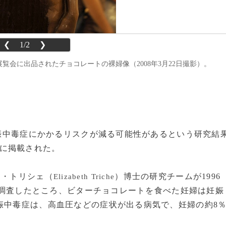
❮
1/2
❯
た展覧会に出品されたチョコレートの裸婦像（2008年3月22日撮影）。
と妊娠中毒症にかかるリスクが減る可能性があるという研究結
号に掲載された。
ス・トリシェ（
）博士の研究チームが1996
Elizabeth Triche
象に調査したところ、ビターチョコレートを食べた妊婦は妊娠
娠中毒症は、高血圧などの症状が出る病気で、妊婦の約8