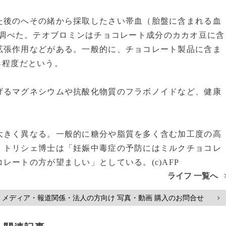
後のへその緒から採取したさい帯血（胎盤に含まれる血
濃度を調べた。テオブロミンはチョコレート成分のカカオ豆に含
拡張作用などがある。一般的に、チョコレート製品に含ま
6％程度だという。
るマグネシウムや抗酸化物質のフラボノイドなど、健康
きく異なる。一般的に糖分や脂質を多く含む加工度の高
、トリシェ博士は「妊娠中毒症の予防にはミルクチョコレ
ートの方が望ましい」としている。(c)AFP
ライフ 一覧へ
メディア・報道関係・法人の方向け 写真・動画 購入のお問合せ
>