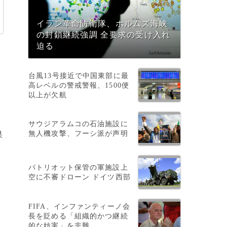
イラン革命防衛隊、ホルムズ海峡
の封鎖継続強調 全要求の受け入れ
迫る
台風13号接近で中国東部に最
高レベルの警戒警報、1500便
以上が欠航
サウジアラムコの石油施設に
無人機攻撃、フーシ派が声明
果
パトリオット保管の軍施設上
空に不審ドローン ドイツ西部
％
FIFA、インファンティーノ会
長を貶める「組織的かつ継続
的な妨害」を非難