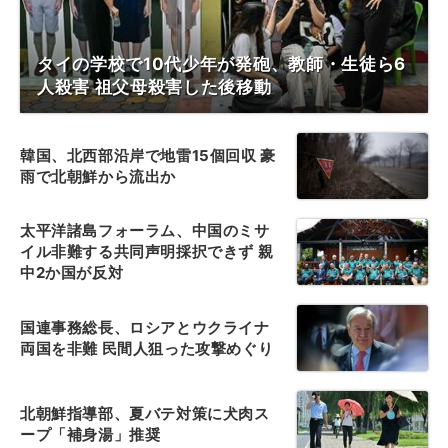
タイの学校で10代少年が発砲、教師・生徒ら6
人殺害 祖父母殺害した後移動
韓国、北西部沿岸で地雷15個回収 豪
雨で北朝鮮から流出か
太平洋諸島フォーラム、中国のミサ
イル非難する共同声明採択できず 親
中2か国が反対
国連事務総長、ロシアとウクライナ
両国を非難 民間人狙った攻撃めぐり
北朝鮮指導部、夏バテ対策に犬肉ス
ープ「補身湯」推奨