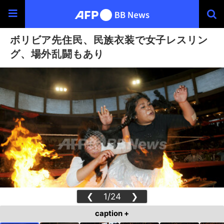
ボリビア先住民、民族衣装で女子レスリン
グ、場外乱闘もあり
❮
1/24
❯
caption +