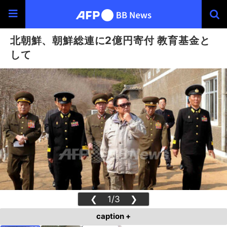
北朝鮮、朝鮮総連に2億円寄付 教育基金と
して
❮
1/3
❯
caption +