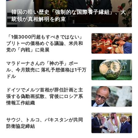
韓国の暗い歴史「強制的な国際養子縁組」、大
統領が真相解明を約束
「1個3000円超もすべきではない」
ブリトーの価格めぐる議論、米共和
党の「内戦」に発展
マラドーナさんの「神の手」ボー
ル、今月競売に 落札予想価格は1千万
ドル
ドイツでメルツ首相が辞任計画と主
張する偽動画拡散、背後にロシア系
情報工作組織
サウジ、トルコ、パキスタンが共同
防衛協定締結