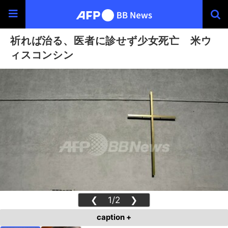
祈れば治る、医者に診せず少女死亡 米ウ
ィスコンシン
❮
1/2
❯
caption +