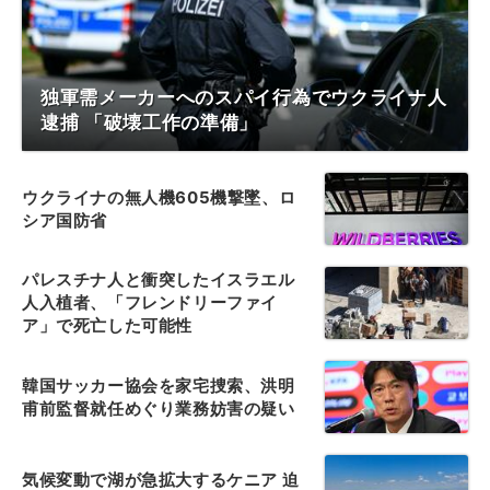
独軍需メーカーへのスパイ行為でウクライナ人
逮捕 「破壊工作の準備」
ウクライナの無人機605機撃墜、ロ
シア国防省
パレスチナ人と衝突したイスラエル
人入植者、「フレンドリーファイ
ア」で死亡した可能性
韓国サッカー協会を家宅捜索、洪明
甫前監督就任めぐり業務妨害の疑い
気候変動で湖が急拡大するケニア 迫