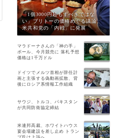
「1個3000円超もすべきではな
い」ブリトーの価格めぐる議論、
米共和党の「内戦」に発展
マラドーナさんの「神の手」
ボール、今月競売に 落札予想
価格は1千万ドル
ドイツでメルツ首相が辞任計
画と主張する偽動画拡散、背
、
後にロシア系情報工作組織
Z
サウジ、トルコ、パキスタン
が共同防衛協定締結
こ
米連邦高裁、ホワイトハウス
宴会場建設を差し止め トラン
プ氏は上訴へ