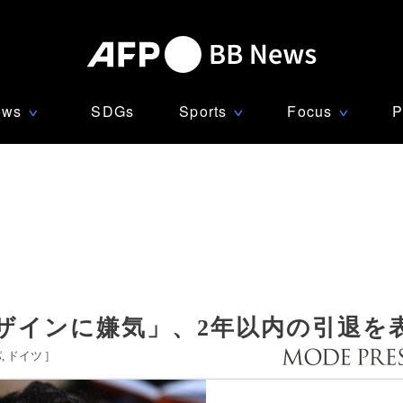
ews
SDGs
Sports
Focus
P
∨
∨
∨
ザインに嫌気」、2年以内の引退を
パ
ドイツ
]