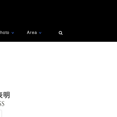
hoto
Area
∨
∨
表明