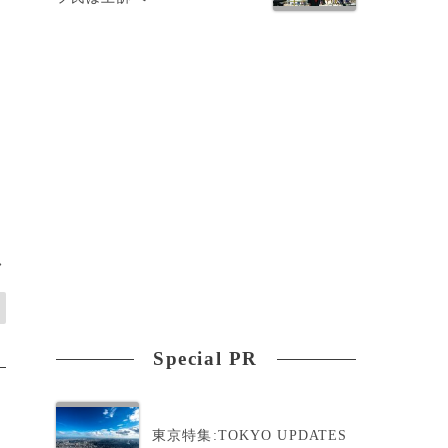
広
>
Special PR
東京特集:TOKYO UPDATES