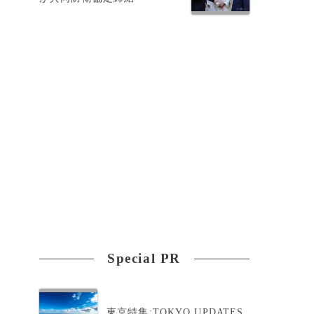
Special PR
東京特集:TOKYO UPDATES