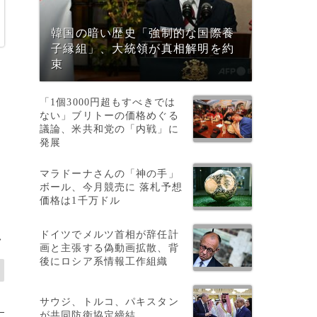
韓国の暗い歴史「強制的な国際養
子縁組」、大統領が真相解明を約
束
「1個3000円超もすべきでは
ない」ブリトーの価格めぐる
議論、米共和党の「内戦」に
発展
マラドーナさんの「神の手」
ボール、今月競売に 落札予想
価格は1千万ドル
ドイツでメルツ首相が辞任計
>
画と主張する偽動画拡散、背
後にロシア系情報工作組織
サウジ、トルコ、パキスタン
が共同防衛協定締結