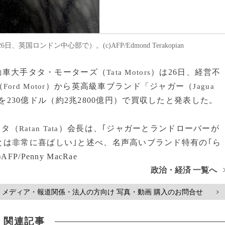
英国ロンドン中心部で）。(c)AFP/Edmond Terakopian
自動車大手タタ・モーターズ（
）は26日、経営不
Tata Motors
（
）から英高級車ブランド「ジャガー（
Ford Motor
Jagua
を230億ドル（約2兆2800億円）で買収したと発表した。
タタ（
）会長は、｢ジャガーとランドローバーが
Ratan Tata
は非常に喜ばしい｣と述べ、名声高いブランド特有の｢ら
Penny MacRae
政治・経済 一覧へ
メディア・報道関係・法人の方向け 写真・動画 購入のお問合せ
>
関連記事