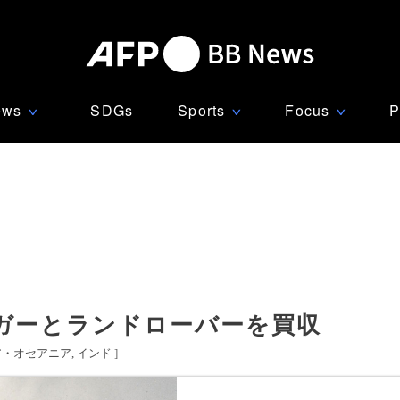
ews
SDGs
Sports
Focus
P
∨
∨
∨
ガーとランドローバーを買収
ア・オセアニア
インド
]