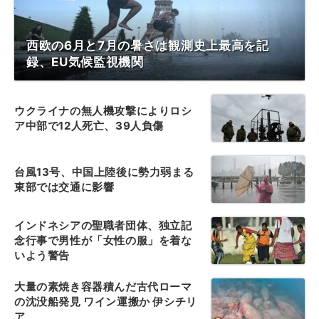
西欧の6月と7月の暑さは観測史上最高を記
録、EU気候監視機関
ウクライナの無人機攻撃によりロシ
ア中部で12人死亡、39人負傷
台風13号、中国上陸後に勢力弱まる
東部では交通に影響
インドネシアの聖職者団体、独立記
念行事で男性が「女性の服」を着な
いよう警告
大量の素焼き容器積んだ古代ローマ
の沈没船発見 ワイン運搬か 伊シチリ
ア