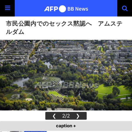
市民公園内でのセックス黙認へ アムステ
ルダム
❮
2/2
❯
caption +