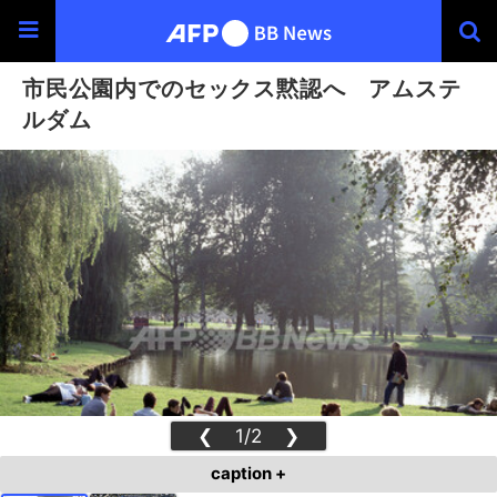
市民公園内でのセックス黙認へ アムステ
ルダム
❮
1/2
❯
caption +