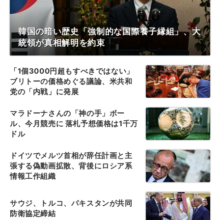
韓国の暗い歴史「強制的な国際養子縁組」、大
統領が真相解明を約束
「1個3000円超もすべきではない」
ブリトーの価格めぐる議論、米共和
党の「内戦」に発展
マラドーナさんの「神の手」ボー
ル、今月競売に 落札予想価格は1千万
ドル
ドイツでメルツ首相が辞任計画と主
張する偽動画拡散、背後にロシア系
情報工作組織
サウジ、トルコ、パキスタンが共同
防衛協定締結