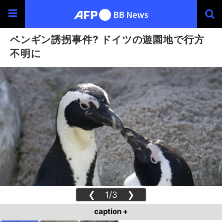
ペンギン誘拐事件? ドイツの遊園地で行方
不明に
❮
1/3
❯
caption +