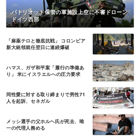
パトリオット保管の軍施設上空に不審ドローン
ドイツ西部
「麻薬テロと徹底抗戦」 コロンビア
新大統領就任翌日に連続爆破
ハマス、ガザ和平案「履行の準備あ
り」 米にイスラエルへの圧力要求
同性愛に対する取り締まりで男性71
人を起訴、セネガル
メッシ選手の父ホルヘ氏が死去、唯
一の代理人務める