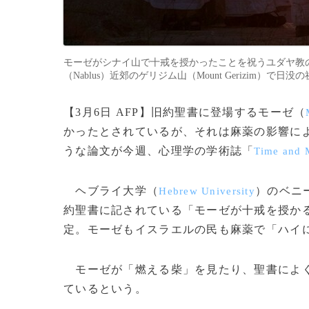
モーゼがシナイ山で十戒を授かったことを祝うユダヤ教の宗
（Nablus）近郊のゲリジム山（Mount Gerizim）で日没
【3月6日 AFP】旧約聖書に登場するモーゼ（
かったとされているが、それは麻薬の影響に
うな論文が今週、心理学の学術誌「
Time and 
ヘブライ大学（
）のベニ
Hebrew University
約聖書に記されている「モーゼが十戒を授か
定。モーゼもイスラエルの民も麻薬で「ハイ
モーゼが「燃える柴」を見たり、聖書によく
ているという。