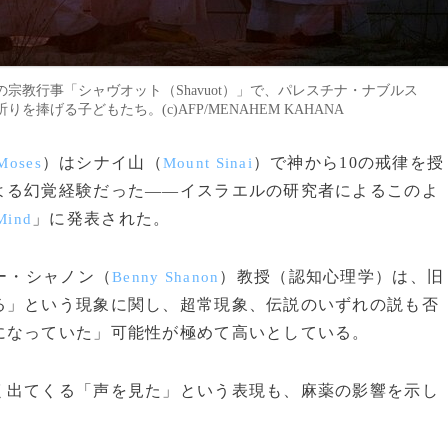
教行事「シャヴオット（Shavuot）」で、パレスチナ・ナブルス
の祈りを捧げる子どもたち。(c)AFP/MENAHEM KAHANA
）はシナイ山（
）で神から10の戒律を授
Moses
Mount Sinai
よる幻覚経験だった――イスラエルの研究者によるこのよ
」に発表された。
Mind
ー・シャノン（
）教授（認知心理学）は、旧
Benny Shanon
る」という現象に関し、超常現象、伝説のいずれの説も否
になっていた」可能性が極めて高いとしている。
出てくる「声を見た」という表現も、麻薬の影響を示し