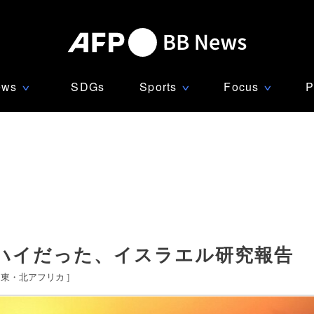
ews
SDGs
Sports
Focus
P
∨
∨
∨
ハイだった、イスラエル研究報告
中東・北アフリカ
]