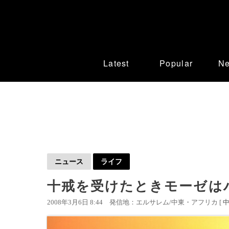
Latest
Popular
N
ニュース
ライフ
十戒を受けたときモーゼは
2008年3月6日 8:44
発信地：エルサレム/中東・アフリカ [