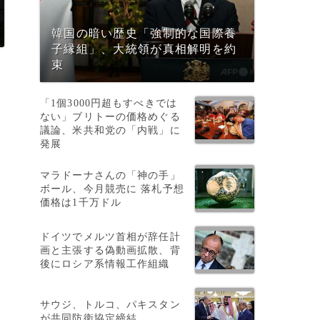
韓国の暗い歴史「強制的な国際養
子縁組」、大統領が真相解明を約
束
「1個3000円超もすべきでは
ない」ブリトーの価格めぐる
議論、米共和党の「内戦」に
発展
マラドーナさんの「神の手」
ボール、今月競売に 落札予想
価格は1千万ドル
ドイツでメルツ首相が辞任計
画と主張する偽動画拡散、背
後にロシア系情報工作組織
サウジ、トルコ、パキスタン
が共同防衛協定締結