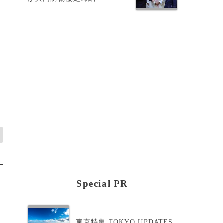
>
Special PR
東京特集:TOKYO UPDATES