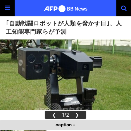
｢自動戦闘ロボットが人類を脅かす日｣、人
工知能専門家らが予測
❮
1/2
❯
caption +