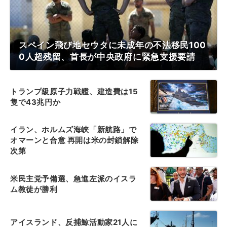
スペイン飛び地セウタに未成年の不法移民100
0人超残留、首長が中央政府に緊急支援要請
トランプ級原子力戦艦、建造費は15
隻で43兆円か
イラン、ホルムズ海峡「新航路」で
オマーンと合意 再開は米の封鎖解除
次第
米民主党予備選、急進左派のイスラ
ム教徒が勝利
アイスランド、反捕鯨活動家21人に