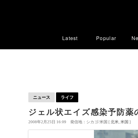
Latest
Popular
N
ニュース
ライフ
ジェル状エイズ感染予防薬
2008年2月25日 16:09
発信地：シカゴ/米国 [
北米
米国
]