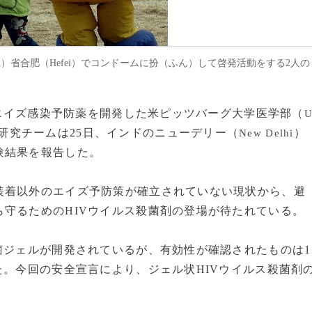
nhui）省合肥（Hefei）でコンドームに扮（ふん）して啓発活動をする2人の
のエイズ感染予防薬を開発した米ピッツバーグ大学医学部（
研究チームは25日、インドのニューデリー（
）
New Delhi
験結果を報告した。
着以外のエイズ予防策が確立されていない現状から、避
守るためのHIVウイルス殺菌剤の登場が待たれている。
菌ジェルが開発されているが、有効性が確認されたものは1
た。今回の安全宣言により、ジェル状HIVウイルス殺菌剤