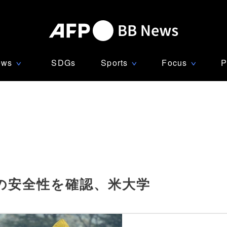
ews
SDGs
Sports
Focus
P
∨
∨
∨
の安全性を確認、米大学