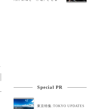
>
Special PR
東京特集:TOKYO UPDATES