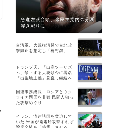
急進左派台頭、米民主党内の分断
浮き彫りに
台湾軍、大規模演習で台北攻
U
撃阻止を想定し「橋封鎖」
トランプ氏、「出産ツーリズ
ム」禁止する大統領令に署名
「出生地主義」見直し継続へ
国連事務総長、ロシアとウク
ライナ両国を非難 民間人狙っ
た攻撃めぐり
の
イラン、湾岸諸国を脅迫して
いた 米国が発電所攻撃すれば
湾岸全域を「停電」させる