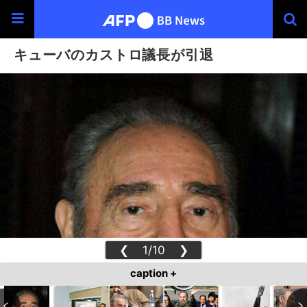
キューバのカストロ議長が引退
❮
1/10
❯
caption +