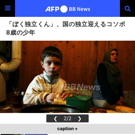
「ぼく独立くん」、国の独立迎えるコソボ
8歳の少年
❮
2/2
❯
caption +