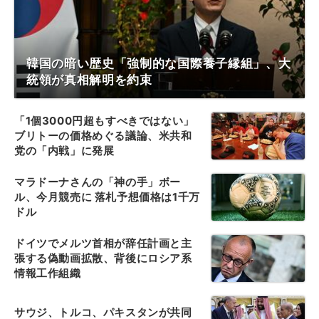
韓国の暗い歴史「強制的な国際養子縁組」、大
統領が真相解明を約束
「1個3000円超もすべきではない」
ブリトーの価格めぐる議論、米共和
党の「内戦」に発展
マラドーナさんの「神の手」ボー
ル、今月競売に 落札予想価格は1千万
ドル
ドイツでメルツ首相が辞任計画と主
張する偽動画拡散、背後にロシア系
情報工作組織
サウジ、トルコ、パキスタンが共同