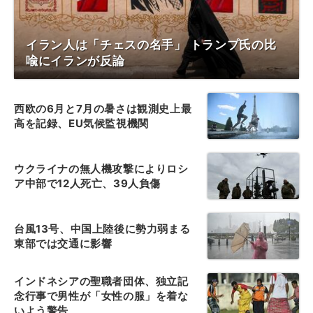
イラン人は「チェスの名手」 トランプ氏の比
喩にイランが反論
西欧の6月と7月の暑さは観測史上最
高を記録、EU気候監視機関
ウクライナの無人機攻撃によりロシ
ア中部で12人死亡、39人負傷
台風13号、中国上陸後に勢力弱まる
東部では交通に影響
インドネシアの聖職者団体、独立記
念行事で男性が「女性の服」を着な
いよう警告