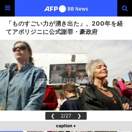
「ものすごい力が湧き出た」、200年を経
てアボリジニに公式謝罪・豪政府
❮
2/27
❯
caption +