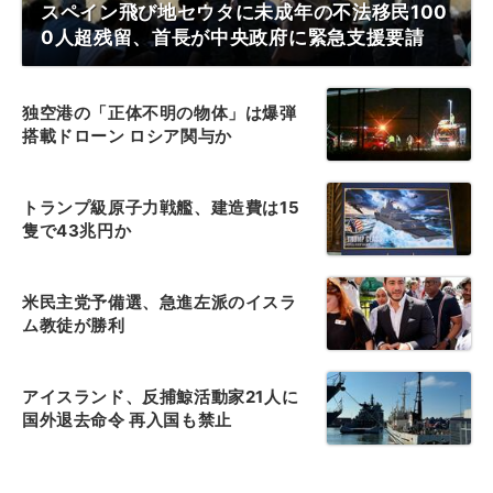
スペイン飛び地セウタに未成年の不法移民100
0人超残留、首長が中央政府に緊急支援要請
独空港の「正体不明の物体」は爆弾
搭載ドローン ロシア関与か
トランプ級原子力戦艦、建造費は15
隻で43兆円か
米民主党予備選、急進左派のイスラ
ム教徒が勝利
アイスランド、反捕鯨活動家21人に
国外退去命令 再入国も禁止