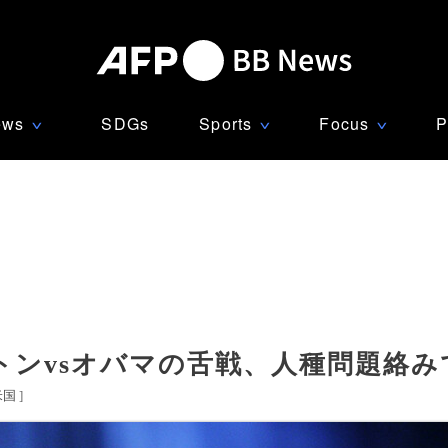
ews
SDGs
Sports
Focus
P
∨
∨
∨
トンvsオバマの舌戦、人種問題絡み
米国
]