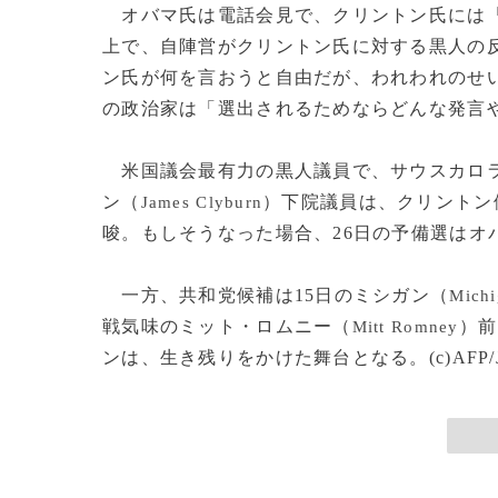
オバマ氏は電話会見で、クリントン氏には「
上で、自陣営がクリントン氏に対する黒人の
ン氏が何を言おうと自由だが、われわれのせ
の政治家は「選出されるためならどんな発言
米国議会最有力の黒人議員で、サウスカロラ
ン（
）下院議員は、クリントン
James Clyburn
唆。もしそうなった場合、26日の予備選はオ
一方、共和党候補は15日のミシガン（
Michi
戦気味のミット・ロムニー（
）前
Mitt Romney
ンは、生き残りをかけた舞台となる。(c)AFP/Jiten