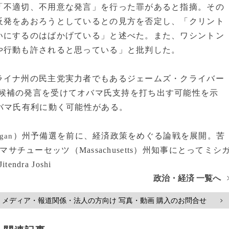
不適切、不用意な発言」を行った罪があると指摘。その
反発をあおろうとしているとの見方を否定し、「クリント
いにするのはばかげている」と述べた。また、ワシントン
や行動も許されると思っている」と批判した。
イナ州の民主党実力者でもあるジェームズ・クライバー
候補の発言を受けてオバマ氏支持を打ち出す可能性を示
バマ氏有利に動く可能性がある。
）州予備選を前に、経済政策をめぐる論戦を展開。苦
gan
マサチューセッツ（Massachusetts）州知事にとってミシ
dra Joshi
政治・経済 一覧へ
メディア・報道関係・法人の方向け 写真・動画 購入のお問合せ
>