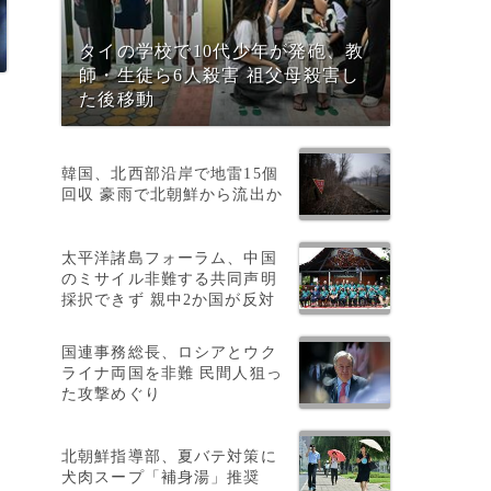
タイの学校で10代少年が発砲、教
師・生徒ら6人殺害 祖父母殺害し
た後移動
韓国、北西部沿岸で地雷15個
回収 豪雨で北朝鮮から流出か
太平洋諸島フォーラム、中国
のミサイル非難する共同声明
採択できず 親中2か国が反対
国連事務総長、ロシアとウク
ライナ両国を非難 民間人狙っ
た攻撃めぐり
た
北朝鮮指導部、夏バテ対策に
犬肉スープ「補身湯」推奨