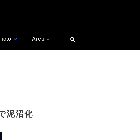
hoto
Area
∨
∨
で泥沼化