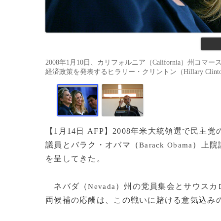
2008年1月10日、カリフォルニア（California）州コマ
経済政策を発表するヒラリー・クリントン（Hillary Clinton）上院議
【1月14日 AFP】2008年米大統領選で民
議員とバラク・オバマ（
）上院
Barack Obama
を呈してきた。
ネバダ（
）州の党員集会とサウスカ
Nevada
両候補の応酬は、この戦いに賭ける意気込み