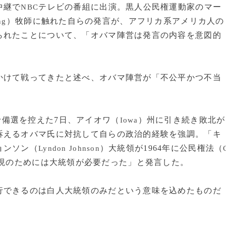
中継で
テレビの番組に出演。黒人公民権運動家のマー
NBC
）牧師に触れた自らの発言が、アフリカ系アメリカ人の
ng
られたことについて、「オバマ陣営は発言の内容を意図的
けて戦ってきたと述べ、オバマ陣営が「不公平かつ不当
予備選を控えた7日、アイオワ（
）州に引き続き敗北が
Iowa
訴えるオバマ氏に対抗して自らの政治的経験を強調。「キ
ョンソン（
）大統領が1964年に公民権法（
Lyndon Johnson
現のためには大統領が必要だった」と発言した。
できるのは白人大統領のみだという意味を込めたものだ