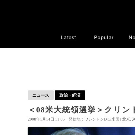
Latest
Popular
N
ニュース
政治・経済
＜08米大統領選挙＞クリン
2008年1月14日 11:05
発信地：ワシントンD.C/米国 [
北米