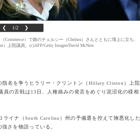
❮
1/2
❯
ース（Commerce）で娘のチェルシー（Chelsea）さんとともに壇上に立ち、
員。(c)AFP/Getty Images/David McNew
主党の指名を争うヒラリー・クリントン（
）上院
Hillary Clinton
議員の舌戦は13日、人種絡みの発言をめぐり泥沼化の様相
ロライナ（
）州の予備選を控えて険悪化し
South Carolina
の強さを物語っている。