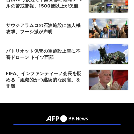
ルの警戒警報、1500便以上が欠航
サウジアラムコの石油施設に無人機
攻撃、フーシ派が声明
パトリオット保管の軍施設上空に不
審ドローン ドイツ西部
FIFA、インファンティーノ会長を貶
める「組織的かつ継続的な妨害」を
非難