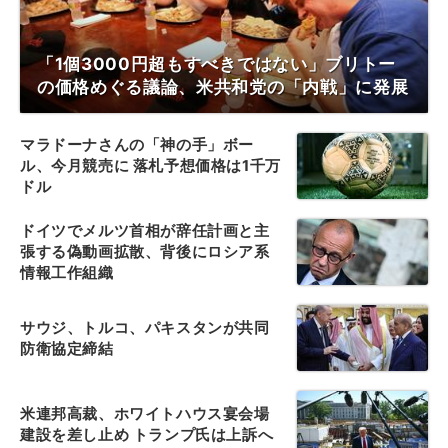
「1個3000円超もすべきではない」ブリトー
の価格めぐる議論、米共和党の「内戦」に発展
マラドーナさんの「神の手」ボー
ル、今月競売に 落札予想価格は1千万
ドル
ドイツでメルツ首相が辞任計画と主
張する偽動画拡散、背後にロシア系
情報工作組織
サウジ、トルコ、パキスタンが共同
防衛協定締結
米連邦高裁、ホワイトハウス宴会場
建設を差し止め トランプ氏は上訴へ