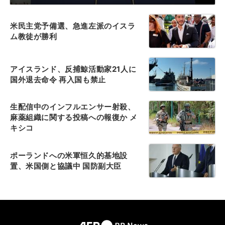
米民主党予備選、急進左派のイスラ
ム教徒が勝利
アイスランド、反捕鯨活動家21人に
国外退去命令 再入国も禁止
生配信中のインフルエンサー射殺、
麻薬組織に関する投稿への報復か メ
キシコ
ポーランドへの米軍恒久的基地設
置、米国側と協議中 国防副大臣