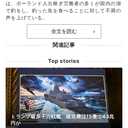
は、ポーランド人出稼ぎ労働者の多くが国内の湖
で釣をし、釣った魚を食べることに対して不満の
声を上げている。
全文を読む
>
関連記事
Top stories
トランプ級原子力戦艦、建造費は15隻で43兆
円か