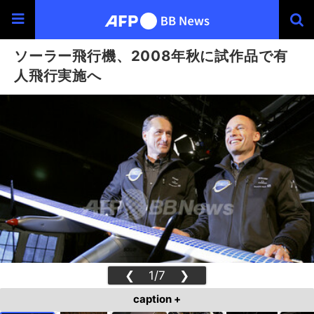
ソーラー飛行機、2008年秋に試作品で有
人飛行実施へ
❮
1/7
❯
caption +