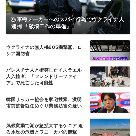
独軍需メーカーへのスパイ行為でウクライナ人
逮捕 「破壊工作の準備」
ウクライナの無人機605機撃墜、ロ
シア国防省
パレスチナ人と衝突したイスラエル
人入植者、「フレンドリーファイ
ア」で死亡した可能性
韓国サッカー協会を家宅捜索、洪明
甫前監督就任めぐり業務妨害の疑い
気候変動で湖が急拡大するケニア 迫
る水没の危機とワニ・カバの襲撃