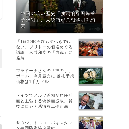
韓国の暗い歴史「強制的な国際養
子縁組」、大統領が真相解明を約
束
「1個3000円超もすべきでは
ない」ブリトーの価格めぐる
議論、米共和党の「内戦」に
発展
マラドーナさんの「神の手」
ボール、今月競売に 落札予想
価格は1千万ドル
ドイツでメルツ首相が辞任計
画と主張する偽動画拡散、背
後にロシア系情報工作組織
>
サウジ、トルコ、パキスタン
が共同防衛協定締結