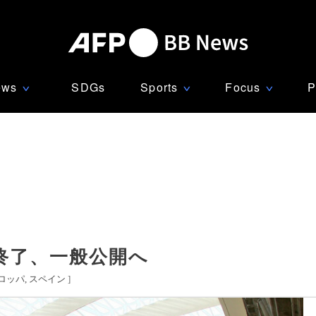
ews
SDGs
Sports
Focus
P
∨
∨
∨
終了、一般公開へ
ロッパ
スペイン
]