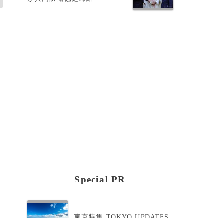
Special PR
東京特集:TOKYO UPDATES