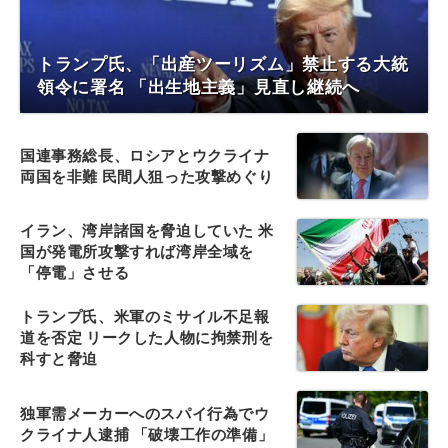
トランプ氏、「出産ツーリズム」禁止する大統
領令に署名 「出生地主義」見直し継続へ
国連事務総長、ロシアとウクライナ
両国を非難 民間人狙った攻撃めぐり
イラン、湾岸諸国を脅迫していた 米
国が発電所攻撃すれば湾岸全域を
「停電」させる
トランプ氏、米軍のミサイル不足報
道を否定 リークした人物に拘禁刑を
科すと脅迫
独軍需メーカーへのスパイ行為でウ
クライナ人逮捕 「破壊工作の準備」