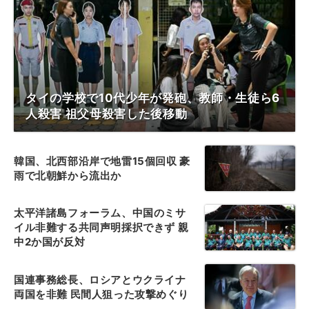
タイの学校で10代少年が発砲、教師・生徒ら6
人殺害 祖父母殺害した後移動
韓国、北西部沿岸で地雷15個回収 豪
雨で北朝鮮から流出か
太平洋諸島フォーラム、中国のミサ
イル非難する共同声明採択できず 親
中2か国が反対
国連事務総長、ロシアとウクライナ
両国を非難 民間人狙った攻撃めぐり