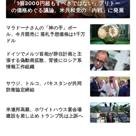
「1個3000円超もすべきではない」ブリトー
の価格めぐる議論、米共和党の「内戦」に発展
マラドーナさんの「神の手」ボー
ル、今月競売に 落札予想価格は1千万
ドル
ドイツでメルツ首相が辞任計画と主
張する偽動画拡散、背後にロシア系
情報工作組織
サウジ、トルコ、パキスタンが共同
防衛協定締結
米連邦高裁、ホワイトハウス宴会場
建設を差し止め トランプ氏は上訴へ