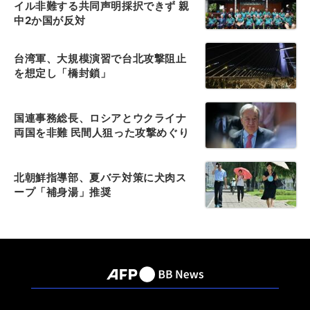
イル非難する共同声明採択できず 親
中2か国が反対
台湾軍、大規模演習で台北攻撃阻止
を想定し「橋封鎖」
国連事務総長、ロシアとウクライナ
両国を非難 民間人狙った攻撃めぐり
北朝鮮指導部、夏バテ対策に犬肉ス
ープ「補身湯」推奨