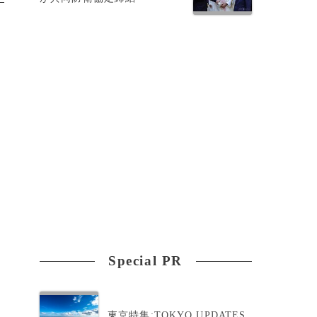
Special PR
東京特集:TOKYO UPDATES