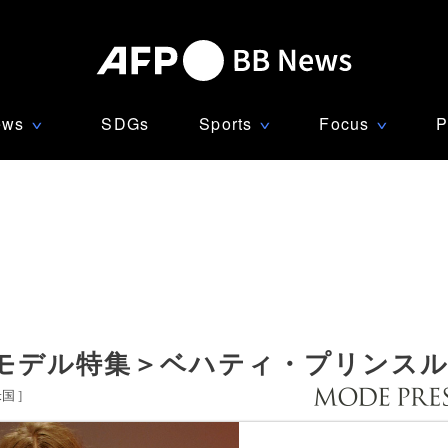
ews
SDGs
Sports
Focus
P
∨
∨
∨
・モデル特集＞ベハティ・プリンス
米国
]