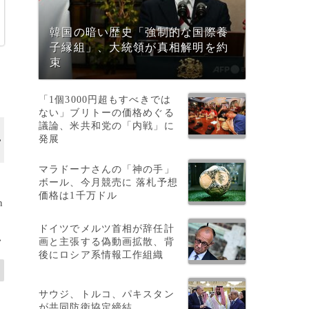
韓国の暗い歴史「強制的な国際養
子縁組」、大統領が真相解明を約
束
「1個3000円超もすべきでは
ない」ブリトーの価格めぐる
議論、米共和党の「内戦」に
発展
マラドーナさんの「神の手」
ボール、今月競売に 落札予想
価格は1千万ドル
n
ドイツでメルツ首相が辞任計
>
画と主張する偽動画拡散、背
後にロシア系情報工作組織
サウジ、トルコ、パキスタン
が共同防衛協定締結