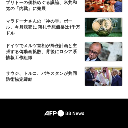
ブリトーの価格めぐる議論、米共和
党の「内戦」に発展
マラドーナさんの「神の手」ボー
ル、今月競売に 落札予想価格は1千万
ドル
ドイツでメルツ首相が辞任計画と主
張する偽動画拡散、背後にロシア系
情報工作組織
サウジ、トルコ、パキスタンが共同
防衛協定締結