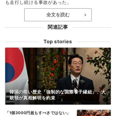
も走行し続ける事故があった。
全文を読む
>
関連記事
Top stories
韓国の暗い歴史「強制的な国際養子縁組」、大
統領が真相解明を約束
「1個3000円超もすべきではない」