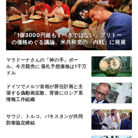
「1個3000円超もすべきではない」ブリトー
の価格めぐる議論、米共和党の「内戦」に発展
マラドーナさんの「神の手」ボー
ル、今月競売に 落札予想価格は1千万
ドル
ドイツでメルツ首相が辞任計画と主
張する偽動画拡散、背後にロシア系
情報工作組織
サウジ、トルコ、パキスタンが共同
防衛協定締結