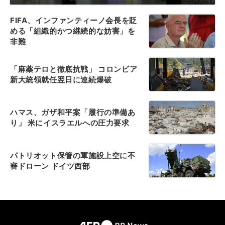
FIFA、インファンティーノ会長を貶
める「組織的かつ継続的な妨害」を
非難
「麻薬テロと徹底抗戦」 コロンビア
新大統領就任翌日に連続爆破
ハマス、ガザ和平案「履行の準備あ
り」 米にイスラエルへの圧力要求
パトリオット保管の軍施設上空に不
審ドローン ドイツ西部