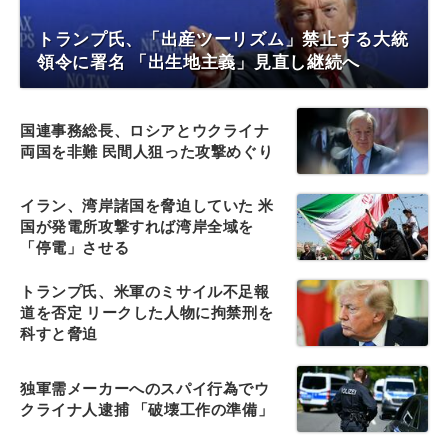
トランプ氏、「出産ツーリズム」禁止する大統
領令に署名 「出生地主義」見直し継続へ
国連事務総長、ロシアとウクライナ
両国を非難 民間人狙った攻撃めぐり
イラン、湾岸諸国を脅迫していた 米
国が発電所攻撃すれば湾岸全域を
「停電」させる
トランプ氏、米軍のミサイル不足報
道を否定 リークした人物に拘禁刑を
科すと脅迫
独軍需メーカーへのスパイ行為でウ
クライナ人逮捕 「破壊工作の準備」