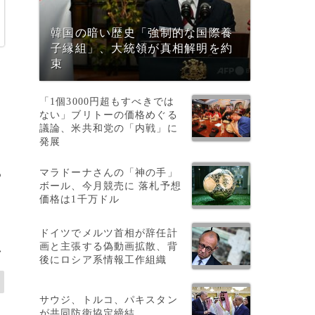
韓国の暗い歴史「強制的な国際養
子縁組」、大統領が真相解明を約
束
「1個3000円超もすべきでは
ない」ブリトーの価格めぐる
議論、米共和党の「内戦」に
発展
マラドーナさんの「神の手」
る
ボール、今月競売に 落札予想
価格は1千万ドル
ドイツでメルツ首相が辞任計
画と主張する偽動画拡散、背
>
後にロシア系情報工作組織
サウジ、トルコ、パキスタン
が共同防衛協定締結