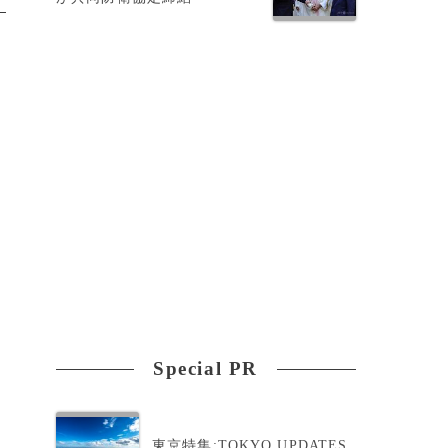
Special PR
東京特集:TOKYO UPDATES