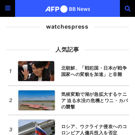
watchespress
人気記事
北朝鮮、「戦犯国・日本が戦争
1
国家への変貌を加速」と非難
気候変動で湖が急拡大するケニ
2
ア 迫る水没の危機とワニ・カバ
の襲撃
ロシア、ウクライナ侵攻へのコ
3
ロンビア人傭兵投入を否定